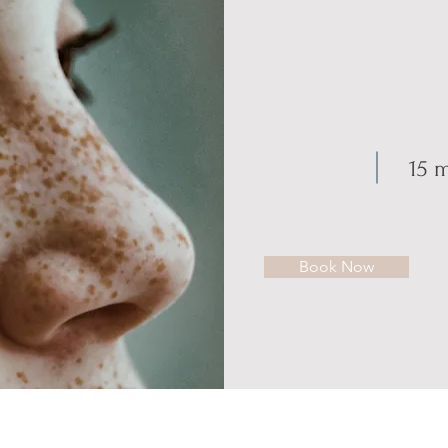
15 
Book Now