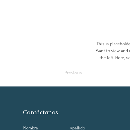
This is placehold
Want to view and 
the left. Here, 
Previous
Contáctanos
Nombre
Apellido