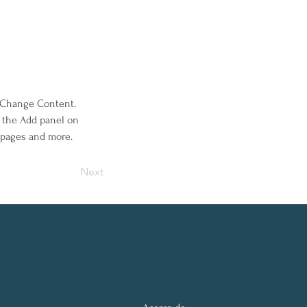
k Change Content. 
 the Add panel on 
c pages and more.
Next