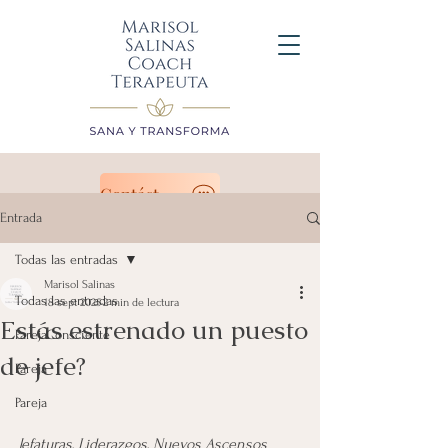
Contáctanos
Entrada
Todas las entradas
Marisol Salinas
Todas las entradas
18 sept 2025
2 min de lectura
Estás estrenado un puesto
ParejaConsciente
de jefe?
Pareja
Pareja
Jefaturas, Liderazgos, Nuevos Ascensos