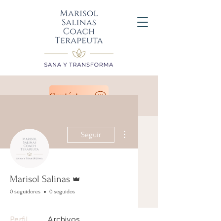
Contáctanos
Más acciones
Seguir
Administrador
Marisol Salinas
0 seguidores
0 seguidos
Perfil
Archivos