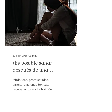
20 sept 2025
∙
2
min
¿Es posible sanar
después de una
infidelidad?
Infidelidad, promiscuidad,
pareja, relaciones tóxicas,
recuperar pareja La traición
duele profundamente, no solo
porque se rompe un...