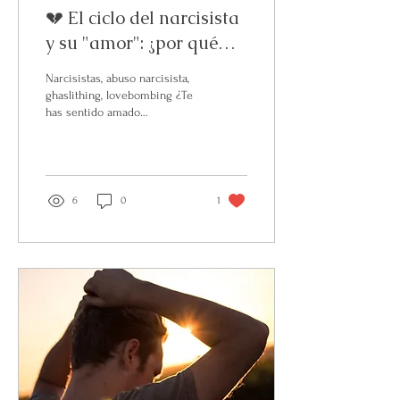
💔 El ciclo del narcisista
y su "amor": ¿por qué
duele tanto?
Narcisistas, abuso narcisista,
ghaslithing, lovebombing ¿Te
has sentido amado
profundamente solo para ser
ignorado o criticado al...
6
0
1