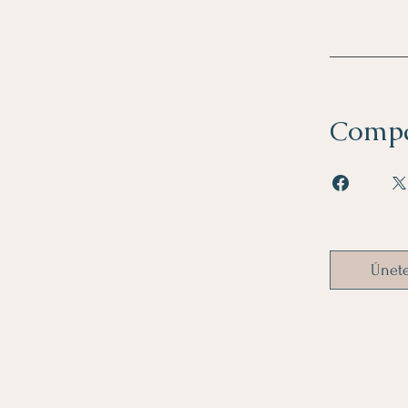
Compa
Únet